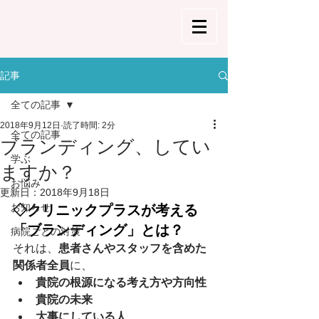
記事
全ての記事
2018年9月12日
読了時間: 2分
全ての記事
ブランディング、してい
学ぶ
ますか？
お悩み
更新日：
2018年9月18日
お知らせ
◇クリニックプラスが考える
「ブランディング」とは？
病院ごとの対策
それは、
患者さんやスタッフを含めた
関係者全員
に、
貴院の根源になる考え方や方向性
貴院の未来
大事にしている人