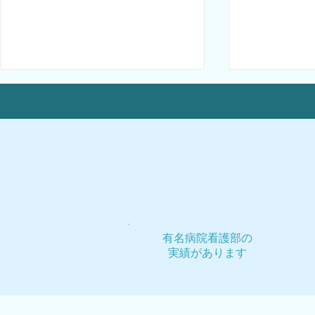
最近４年間のホームページの
ホームペー
進化（2014〜2018）
契約に、ご
有名病院看護部の
実績があります