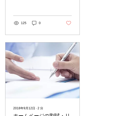
重視していたことは、今ど
うなっているでしょう。 ◇
モバイルファースト 2014
年ごろは、「スマートフォ
ン専用サイト」がまだ残っ
125
0
ていた時代です。ちょうど
レスポンシブルという言葉
が徐々に浸透しはじめたこ
ろだ...
2018年9月12日
∙
2
分
ホームページの割賦・リ