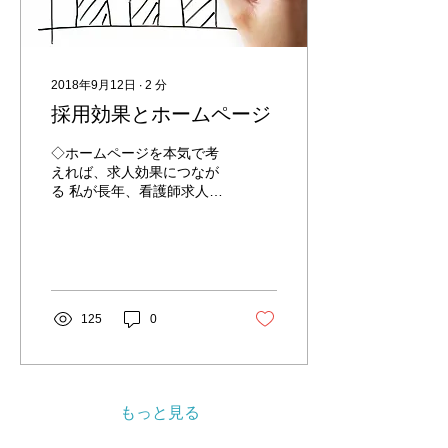
2018年9月12日
∙
2
分
採用効果とホームページ
◇ホームページを本気で考
えれば、求人効果につなが
る 私が長年、看護師求人ホ
ームページ制作に携わって
自信をもって言えることが
あります。「本気で求人応
募数を増やしていきたい」
と考えている病院は、「看
護師採用ホームページや病
125
0
院ホームページのことを真
剣に考えている。」という
ことです...
もっと見る