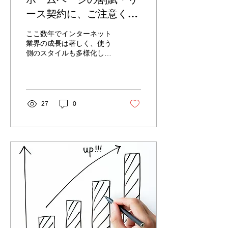
ース契約に、ご注意くだ
さい。
ここ数年でインターネット
業界の成長は著しく、使う
側のスタイルも多様化して
きました。さらに、現在も
進化スピードは、以前より
も速くなっています。 その
ため、ホームページの一般
的な寿命は２～４年と言わ
27
0
れています。 つまり、「長
期の契約をすること」＝
「使う側のスタイルに乗り
遅れる」...