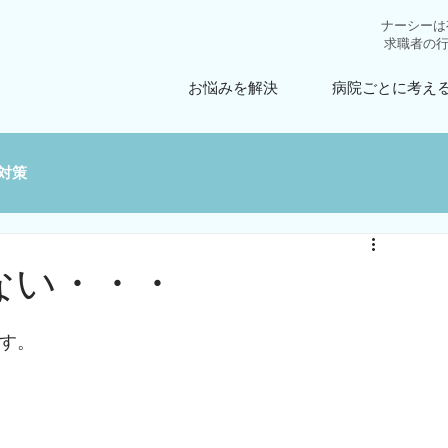
ナーシーは
求職者の
お悩みを解決
病院ごとに考え
対策
ない・・・
です。