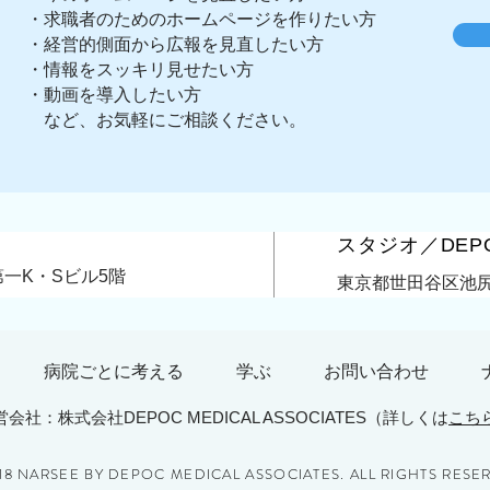
​・求職者のためのホームページを作りたい方
採用効果とホームページ
・経営的側面から広報を見直したい方
ジの割賦・リース
・情報をスッキリ見せたい方
注意ください。
・動画を導入したい方
​ など、お気軽にご相談ください。
スタジオ／DEPOC
第一K・Sビル5階
東京都世田谷区池尻4-
病院ごとに考える
学ぶ
お問い合わせ
営会社：株式会社DEPOC MEDICAL ASSOCIATES（詳しくは
こち
18 NARSEE BY DEPOC MEDICAL ASSOCIATES. ALL RIGHTS RESE